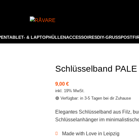
Made with Love in Lei
PEN
TABLET- & LAPTOPHÜLLEN
ACCESSOIRES
DIY-GRUSSPOST
FI
Schlüsselband PALE
9,00
€
inkl. 19% MwSt.
🟢 Verfügbar: in 3-5 Tagen bei dir Zuhause
Elegantes Schlüsselband aus Filz, bun
Schlüsselanhänger im minimalistische
Made with Love in Leipzig