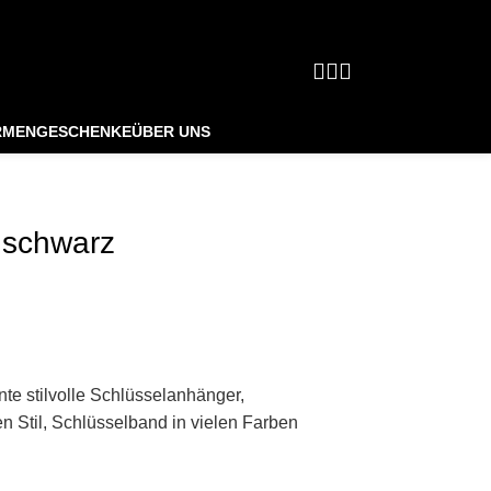
pzig
Über 
RMENGESCHENKE
ÜBER UNS
 schwarz
te stilvolle Schlüsselanhänger,
n Stil, Schlüsselband in vielen Farben