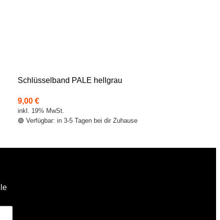
Schlüsselband PALE hellgrau
Schlüsselband
9,00
€
9,00
€
inkl. 19% MwSt.
inkl. 19% MwSt.
🟢 Verfügbar: in 3-5 Tagen bei dir Zuhause
🟢 Verfügbar: in 3
lle