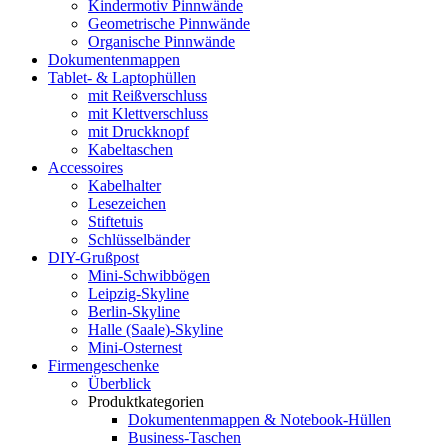
Kindermotiv Pinnwände
Geometrische Pinnwände
Organische Pinnwände
Dokumentenmappen
Tablet- & Laptophüllen
mit Reißverschluss
mit Klettverschluss
mit Druckknopf
Kabeltaschen
Accessoires
Kabelhalter
Lesezeichen
Stiftetuis
Schlüsselbänder
DIY-Grußpost
Mini-Schwibbögen
Leipzig-Skyline
Berlin-Skyline
Halle (Saale)-Skyline
Mini-Osternest
Firmengeschenke
Überblick
Produktkategorien
Dokumentenmappen & Notebook-Hüllen
Business-Taschen