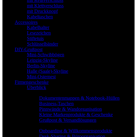
mit Reißverschluss
mit Klettverschluss
mit Druckknopf
Kabeltaschen
Accessoires
Kabelhalter
Lesezeichen
Stiftetuis
Schlüsselbänder
DIY-Grußpost
Mini-Schwibbögen
Leipzig-Skyline
Berlin-Skyline
Halle (Saale)-Skyline
Mini-Osternest
Firmengeschenke
Überblick
Produktkategorien
Dokumentenmappen & Notebook-Hüllen
Business-Taschen
Pinnwände & Wandorganisation
Kleine Markenprodukte & Geschenke
Grußpost & Versandlösungen
Einsatzbereiche
Onboarding & Willkommensprodukte
Desk-Sharing & Büroorganisation