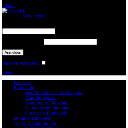
0
items
Anmelden
Konto erstellen
Benutzername oder E-Mail-Adresse
*
erforderlich
Passwort
*
erforderlich
Anmelden
Passwort vergessen?
Angemeldet bleiben
0
items
Bestseller
Pinnwände
Tier Pinnwände
Tierisch begehrt
Dino Pinnwände
Kindermotiv Pinnwände
Geometrische Pinnwände
Organische Pinnwände
Dokumentenmappen
Tablet- & Laptophüllen