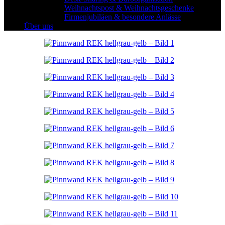
Weihnachtspost & Weihnachtsgeschenke
Firmenjubiläen & besondere Anlässe
Über uns