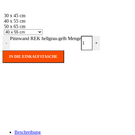
30 x 45 cm
40 x 55 cm
50 x 65 cm
Pinnwand REK hellgrau-gelb Menge
-
+
IN DIE EINKAUFSTASCHE
Beschreibung