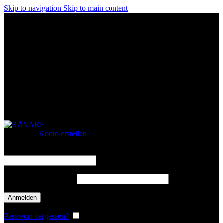
Skip to navigation
Skip to main content
Gratis Versand ab 79 €
Made with Love in Leipzig
Über 10.000 lieben unsere Produkte
Gratis Versand ab 79 €
Made with Love in Leipzig
Über 10.000 lieben unsere Produkte
Gratis Versand ab 79 €
Made with Love in Leipzig
Über 10.000 lieben unsere Produkte
Gratis Versand ab 79 €
Made with Love in Leipzig
Über 10.000 lieben unsere Produkte
Anmelden
Konto erstellen
Benutzername oder E-Mail-Adresse
*
erforderlich
Passwort
*
erforderlich
Anmelden
Passwort vergessen?
Angemeldet bleiben