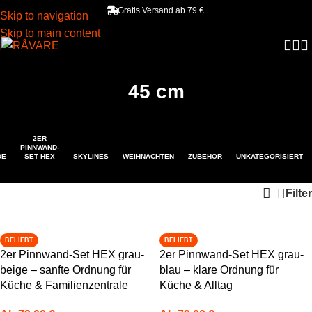
Gratis Versand ab 79 €
Skip to navigation
Skip to main content
45 cm
2ER
PINNWAND-
DE
SET HEX
SKYLINES
WEIHNACHTEN
ZUBEHÖR
UNKATEGORISIERT
Filter
BELIEBT
BELIEBT
2er Pinnwand-Set HEX grau-
2er Pinnwand-Set HEX grau-
beige – sanfte Ordnung für
blau – klare Ordnung für
Küche & Familienzentrale
Küche & Alltag