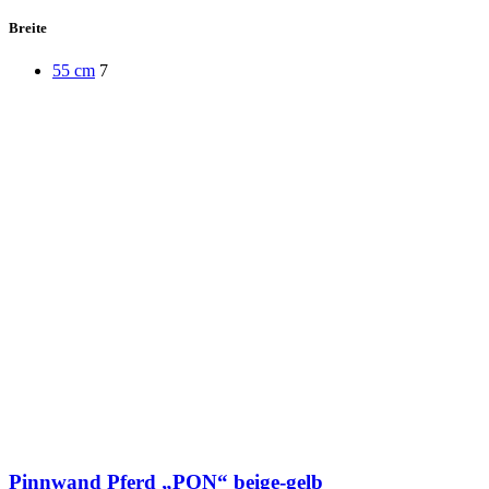
Breite
55 cm
7
Pinnwand Pferd „PON“ beige-gelb