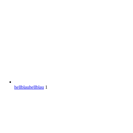
hellblau
hellblau
1