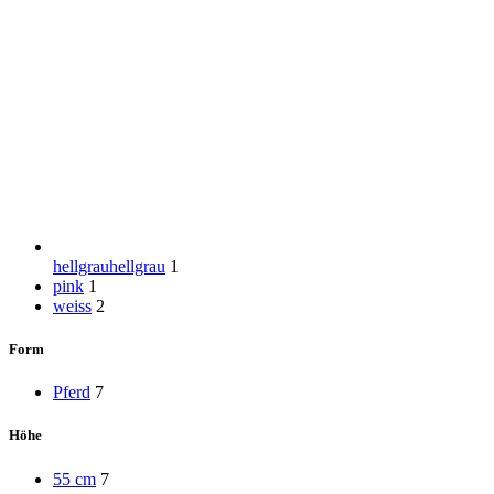
hellgrau
hellgrau
1
pink
1
weiss
2
Form
Pferd
7
Höhe
55 cm
7