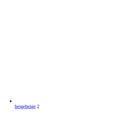
beige
beige
2