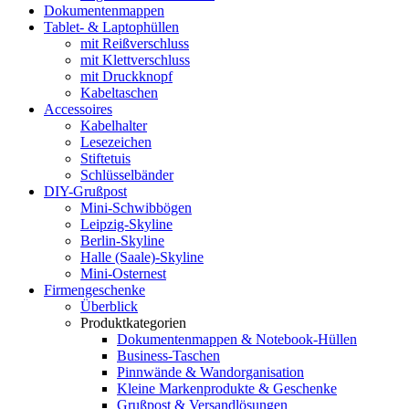
Dokumentenmappen
Tablet- & Laptophüllen
mit Reißverschluss
mit Klettverschluss
mit Druckknopf
Kabeltaschen
Accessoires
Kabelhalter
Lesezeichen
Stiftetuis
Schlüsselbänder
DIY-Grußpost
Mini-Schwibbögen
Leipzig-Skyline
Berlin-Skyline
Halle (Saale)-Skyline
Mini-Osternest
Firmengeschenke
Überblick
Produktkategorien
Dokumentenmappen & Notebook-Hüllen
Business-Taschen
Pinnwände & Wandorganisation
Kleine Markenprodukte & Geschenke
Grußpost & Versandlösungen