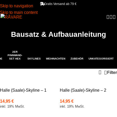
Gratis Versand ab 79 €
Skip to navigation
Skip to main content
Bausatz & Aufbauanleitung
2ER
PINNWAND-
DE
SET HEX
SKYLINES
WEIHNACHTEN
ZUBEHÖR
UNKATEGORISIERT
Filter
Halle (Saale)-Skyline – 1
Halle (Saale)-Skyline – 2
14,95
€
14,95
€
inkl. 19% MwSt.
inkl. 19% MwSt.