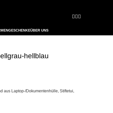
pzig
Über 
RMENGESCHENKE
ÜBER UNS
llgrau-hellblau
nd aus Laptop-/Dokumentenhülle, Stiftetui,