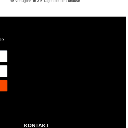
🟢 Verfügbar: in 3-5 Tagen bei dir Zuhause
lle
KONTAKT