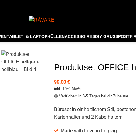
Made with Love in Lei
PEN
TABLET- & LAPTOPHÜLLEN
ACCESSOIRES
DIY-GRUSSPOST
FI
Produktset OFFICE he
99,00
€
inkl. 19% MwSt.
🟢 Verfügbar: in 3-5 Tagen bei dir Zuhause
Büroset in einheitlichem Stil, bestehe
Kartenhalter und 2 Kabelhaltern
Made with Love in Leipzig