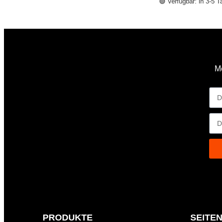
🟢 Verfügbar: in 3-5 
Me
PRODUKTE
SEITE