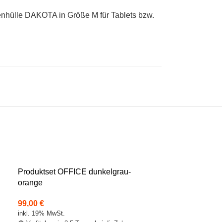
enhülle DAKOTA in Größe M für Tablets bzw.
Produktset OFFICE dunkelgrau-
Produktset OF
orange
99,00
€
inkl. 19% MwSt.
99,00
€
🟢 Verfügbar: in 3
inkl. 19% MwSt.