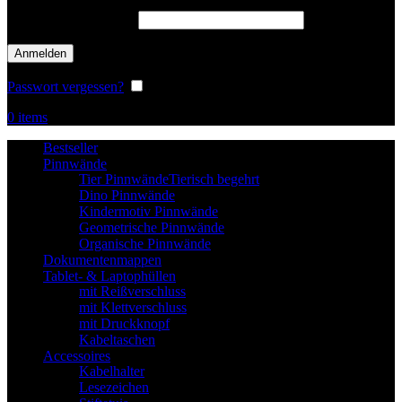
Passwort
*
erforderlich
Anmelden
Passwort vergessen?
Angemeldet bleiben
0
items
Bestseller
Pinnwände
Tier Pinnwände
Tierisch begehrt
Dino Pinnwände
Kindermotiv Pinnwände
Geometrische Pinnwände
Organische Pinnwände
Dokumentenmappen
Tablet- & Laptophüllen
mit Reißverschluss
mit Klettverschluss
mit Druckknopf
Kabeltaschen
Accessoires
Kabelhalter
Lesezeichen