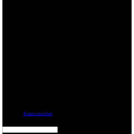
Anmelden
Konto erstellen
Benutzername oder E-Mail-Adresse
*
erforderlich