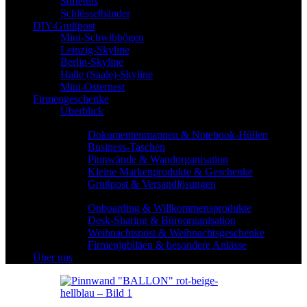
Stiftetuis
Schlüsselbänder
DIY-Grußpost
Mini-Schwibbögen
Leipzig-Skyline
Berlin-Skyline
Halle (Saale)-Skyline
Mini-Osternest
Firmengeschenke
Überblick
Produktkategorien
Dokumentenmappen & Notebook-Hüllen
Business-Taschen
Pinnwände & Wandorganisation
Kleine Markenprodukte & Geschenke
Grußpost & Versandlösungen
Einsatzbereiche
Onboarding & Willkommensprodukte
Desk-Sharing & Büroorganisation
Weihnachtspost & Weihnachtsgeschenke
Firmenjubiläen & besondere Anlässe
Über uns