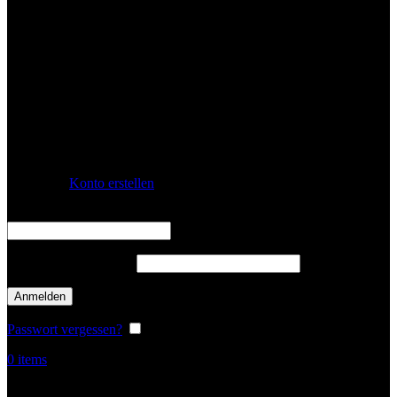
Anmelden
Konto erstellen
Benutzername oder E-Mail-Adresse
*
erforderlich
Passwort
*
erforderlich
Anmelden
Passwort vergessen?
Angemeldet bleiben
0
items