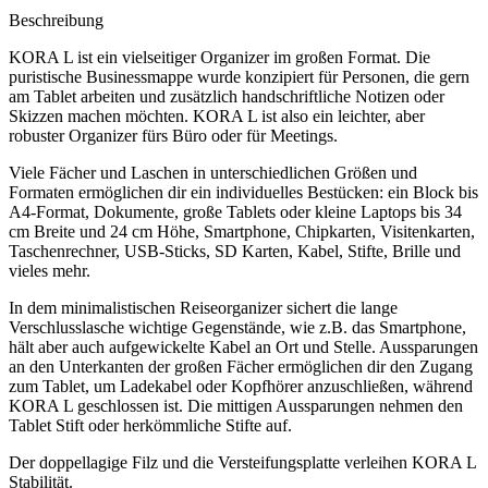
Beschreibung
KORA L ist ein vielseitiger Organizer im großen Format. Die
puristische Businessmappe wurde konzipiert für Personen, die gern
am Tablet arbeiten und zusätzlich handschriftliche Notizen oder
Skizzen machen möchten. KORA L ist also ein leichter, aber
robuster Organizer fürs Büro oder für Meetings.
Viele Fächer und Laschen in unterschiedlichen Größen und
Formaten ermöglichen dir ein individuelles Bestücken: ein Block bis
A4-Format, Dokumente, große Tablets oder kleine Laptops bis 34
cm Breite und 24 cm Höhe, Smartphone, Chipkarten, Visitenkarten,
Taschenrechner, USB-Sticks, SD Karten, Kabel, Stifte, Brille und
vieles mehr.
In dem minimalistischen Reiseorganizer sichert die lange
Verschlusslasche wichtige Gegenstände, wie z.B. das Smartphone,
hält aber auch aufgewickelte Kabel an Ort und Stelle. Aussparungen
an den Unterkanten der großen Fächer ermöglichen dir den Zugang
zum Tablet, um Ladekabel oder Kopfhörer anzuschließen, während
KORA L geschlossen ist. Die mittigen Aussparungen nehmen den
Tablet Stift oder herkömmliche Stifte auf.
Der doppellagige Filz und die Versteifungsplatte verleihen KORA L
Stabilität.