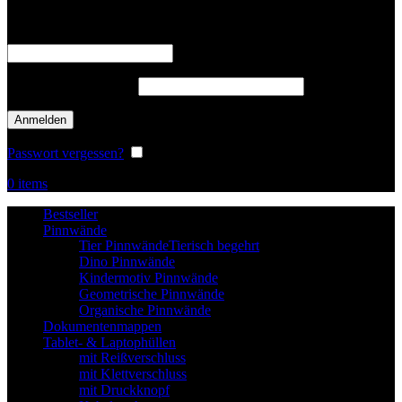
Benutzername oder E-Mail-Adresse
*
erforderlich
Passwort
*
erforderlich
Anmelden
Passwort vergessen?
Angemeldet bleiben
0
items
Bestseller
Pinnwände
Tier Pinnwände
Tierisch begehrt
Dino Pinnwände
Kindermotiv Pinnwände
Geometrische Pinnwände
Organische Pinnwände
Dokumentenmappen
Tablet- & Laptophüllen
mit Reißverschluss
mit Klettverschluss
mit Druckknopf