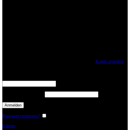
Anmelden
Konto erstellen
Benutzername oder E-Mail-Adresse
*
erforderlich
Passwort
*
erforderlich
Anmelden
Passwort vergessen?
Angemeldet bleiben
0
items