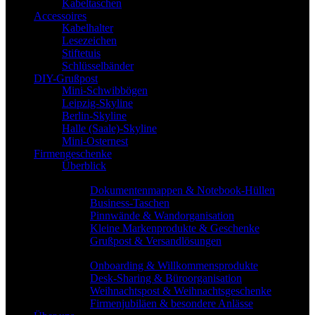
Kabeltaschen
Accessoires
Kabelhalter
Lesezeichen
Stiftetuis
Schlüsselbänder
DIY-Grußpost
Mini-Schwibbögen
Leipzig-Skyline
Berlin-Skyline
Halle (Saale)-Skyline
Mini-Osternest
Firmengeschenke
Überblick
Produktkategorien
Dokumentenmappen & Notebook-Hüllen
Business-Taschen
Pinnwände & Wandorganisation
Kleine Markenprodukte & Geschenke
Grußpost & Versandlösungen
Einsatzbereiche
Onboarding & Willkommensprodukte
Desk-Sharing & Büroorganisation
Weihnachtspost & Weihnachtsgeschenke
Firmenjubiläen & besondere Anlässe