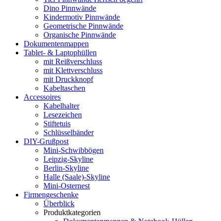
Dino Pinnwände
Kindermotiv Pinnwände
Geometrische Pinnwände
Organische Pinnwände
Dokumentenmappen
Tablet- & Laptophüllen
mit Reißverschluss
mit Klettverschluss
mit Druckknopf
Kabeltaschen
Accessoires
Kabelhalter
Lesezeichen
Stiftetuis
Schlüsselbänder
DIY-Grußpost
Mini-Schwibbögen
Leipzig-Skyline
Berlin-Skyline
Halle (Saale)-Skyline
Mini-Osternest
Firmengeschenke
Überblick
Produktkategorien