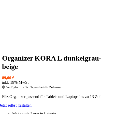
Organizer KORA L dunkelgrau-
beige
89,00
€
inkl. 19% MwSt.
🟢 Verfügbar: in 3-5 Tagen bei dir Zuhause
Filz-Organizer passend für Tablets und Laptops bis zu 13 Zoll
Jetzt selbst gestalten
Made with Love in Leipzig