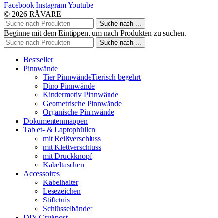
Facebook
Instagram
Youtube
© 2026 RÅVARE
Suche nach ...
Beginne mit dem Eintippen, um nach Produkten zu suchen.
Suche nach ...
Bestseller
Pinnwände
Tier Pinnwände
Tierisch begehrt
Dino Pinnwände
Kindermotiv Pinnwände
Geometrische Pinnwände
Organische Pinnwände
Dokumentenmappen
Tablet- & Laptophüllen
mit Reißverschluss
mit Klettverschluss
mit Druckknopf
Kabeltaschen
Accessoires
Kabelhalter
Lesezeichen
Stiftetuis
Schlüsselbänder
DIY-Grußpost