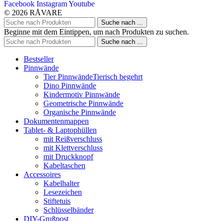
Facebook
Instagram
Youtube
© 2026 RÅVARE
Suche nach ...
Beginne mit dem Eintippen, um nach Produkten zu suchen.
Suche nach ...
Bestseller
Pinnwände
Tier Pinnwände
Tierisch begehrt
Dino Pinnwände
Kindermotiv Pinnwände
Geometrische Pinnwände
Organische Pinnwände
Dokumentenmappen
Tablet- & Laptophüllen
mit Reißverschluss
mit Klettverschluss
mit Druckknopf
Kabeltaschen
Accessoires
Kabelhalter
Lesezeichen
Stiftetuis
Schlüsselbänder
DIY-Grußpost