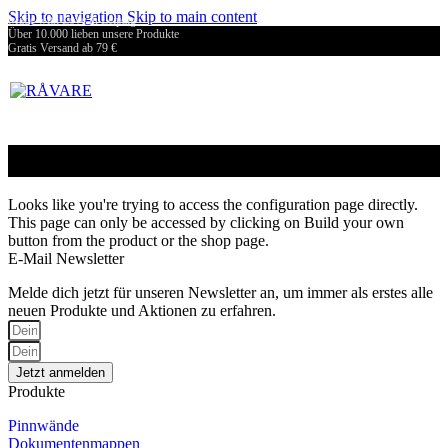
Gratis Versand ab 79 €
Skip to navigation
Skip to main content
Made with Love in Leipzig
Über 10.000 lieben unsere Produkte
Gratis Versand ab 79 €
Made with Love in Leipzig
Über 10.000 lieben unsere Produkte
Konfigurator
Looks like you're trying to access the configuration page directly.
This page can only be accessed by clicking on Build your own
button from the product or the shop page.
E-Mail Newsletter
Melde dich jetzt für unseren Newsletter an, um immer als erstes alle
neuen Produkte und Aktionen zu erfahren.
Jetzt anmelden
Produkte
Pinnwände
Dokumentenmappen