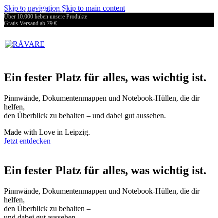
Gratis Versand ab 79 €
Skip to navigation
Skip to main content
Made with Love in Leipzig
Über 10.000 lieben unsere Produkte
Gratis Versand ab 79 €
Made with Love in Leipzig
Über 10.000 lieben unsere Produkte
Ein fester Platz für alles, was wichtig ist.
Pinnwände, Dokumentenmappen und Notebook-Hüllen, die dir
helfen,
den Überblick zu behalten – und dabei gut aussehen.
Made with Love in Leipzig.
Jetzt entdecken
Ein fester Platz für alles, was wichtig ist.
Pinnwände, Dokumentenmappen und Notebook-Hüllen, die dir
helfen,
den Überblick zu behalten –
und dabei gut aussehen.