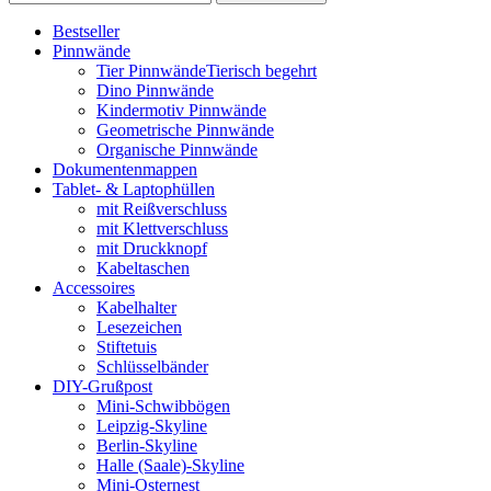
Bestseller
Pinnwände
Tier Pinnwände
Tierisch begehrt
Dino Pinnwände
Kindermotiv Pinnwände
Geometrische Pinnwände
Organische Pinnwände
Dokumentenmappen
Tablet- & Laptophüllen
mit Reißverschluss
mit Klettverschluss
mit Druckknopf
Kabeltaschen
Accessoires
Kabelhalter
Lesezeichen
Stiftetuis
Schlüsselbänder
DIY-Grußpost
Mini-Schwibbögen
Leipzig-Skyline
Berlin-Skyline
Halle (Saale)-Skyline
Mini-Osternest